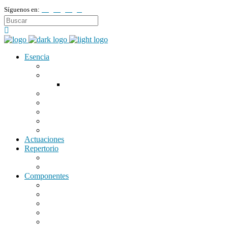
Síguenos en:
Esencia
Nuestra historia
Nuestra Semana Santa
Histórico de acompañamientos musicales
Organigrama
Instrumentación
Uniformidad
Discografía
Marca
Actuaciones
Repertorio
Repertorio actual
Repertorio Histórico
Componentes
Escoltas
Primera Alta
Primera Quinto
Primera Piano
Segunda Alta