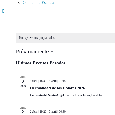
Contratar a Esencia
No hay eventos programados.
Próximamente
Seleccionar
fecha.
Últimos Eventos Pasados
ABR
3
3 abril | 18:50
-
4 abril | 01:15
2026
Hermandad de los Dolores 2026
Convento del Santo Angel
Plaza de Capuchinos, Córdoba
ABR
2
2 abril | 19:20
-
3 abril | 00:30