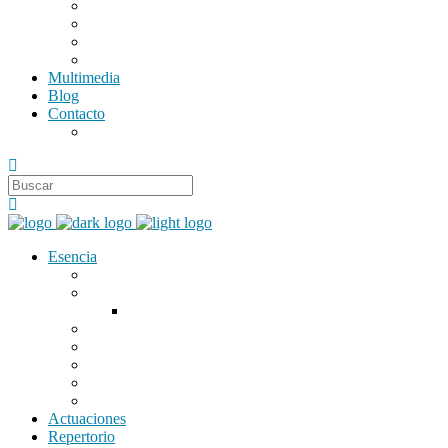
Segunda Baja
Tercera Voz
Bajos
Percusión
Multimedia
Blog
Contacto
Contratar a Esencia
Esencia
Nuestra historia
Nuestra Semana Santa
Histórico de acompañamientos musicales
Organigrama
Instrumentación
Uniformidad
Discografía
Marca
Actuaciones
Repertorio