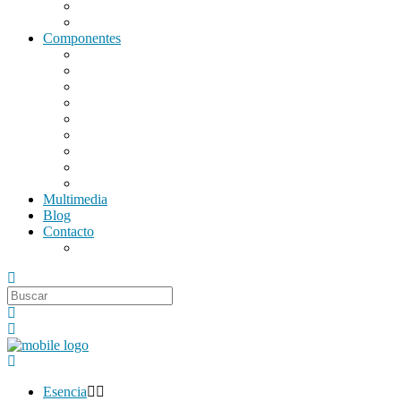
Repertorio actual
Repertorio Histórico
Componentes
Escoltas
Primera Alta
Primera Quinto
Primera Piano
Segunda Alta
Segunda Baja
Tercera Voz
Bajos
Percusión
Multimedia
Blog
Contacto
Contratar a Esencia
Esencia