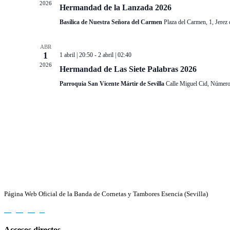
2026
Hermandad de la Lanzada 2026
Basílica de Nuestra Señora del Carmen
Plaza del Carmen, 1, Jerez 
ABR
1
1 abril | 20:50
-
2 abril | 02:40
2026
Hermandad de Las Siete Palabras 2026
Parroquia San Vicente Mártir de Sevilla
Calle Miguel Cid, Número 
Banda de CC y TT Esencia (Sevilla)
Página Web Oficial de la Banda de Cornetas y Tambores Esencia (Sevilla)
Accesos directos