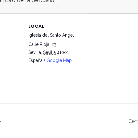
mbro de la percusión.
LOCAL
Iglesia del Santo Ángel
Calle Rioja, 23
Sevilla
,
Sevilla
41001
España
+ Google Map
6
Cer