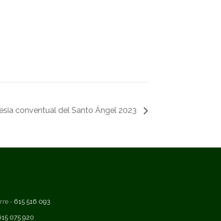
glesia conventual del Santo Ángel 2023
rre -
615 516 093
615 075 920