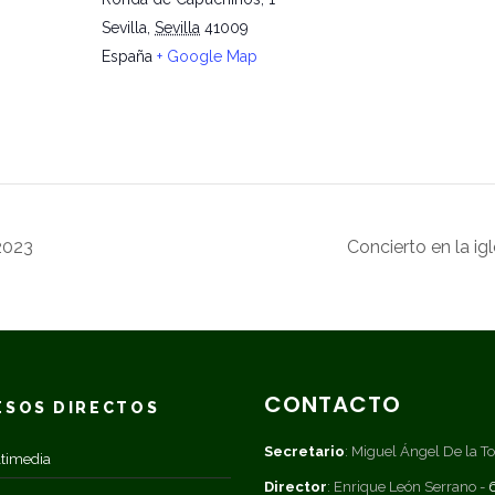
Sevilla
,
Sevilla
41009
España
+ Google Map
2023
Concierto en la i
CONTACTO
ESOS DIRECTOS
Secretario
: Miguel Ángel De la To
timedia
Director
: Enrique León Serrano -